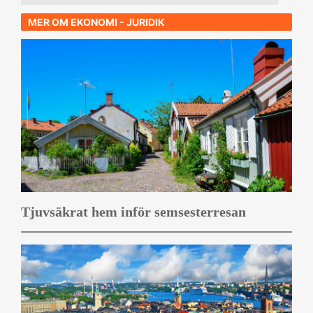
MER OM EKONOMI - JURIDIK
Tjuvsäkrat hem inför semsesterresan