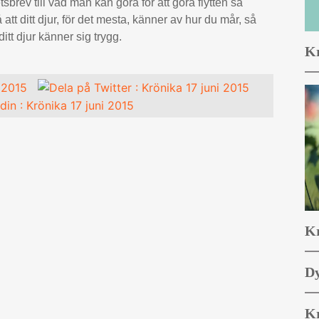
sbrev till vad man kan göra för att göra flytten så
 att ditt djur, för det mesta, känner av hur du mår, så
ditt djur känner sig trygg.
Kr
Kr
Dy
Kr