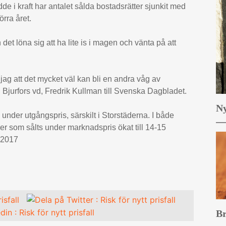
e i kraft har antalet sålda bostadsrätter sjunkit med
rra året.
det löna sig att ha lite is i magen och vänta på att
 jag att det mycket väl kan bli en andra våg av
Bjurfors vd, Fredrik Kullman till Svenska Dagbladet.
Ny
s under utgångspris, särskilt i Storstäderna. I både
 som sålts under marknadspris ökat till 14-15
h 2017
Br